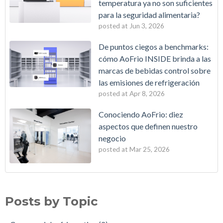
temperatura ya no son suficientes
para la seguridad alimentaria?
posted at
Jun 3, 2026
De puntos ciegos a benchmarks:
cómo AoFrio INSIDE brinda a las
marcas de bebidas control sobre
las emisiones de refrigeración
posted at
Apr 8, 2026
Conociendo AoFrio: diez
aspectos que definen nuestro
negocio
posted at
Mar 25, 2026
La IA se suma a la refrigeración industrial
Commercial refrigeration
(2)
Convierta su flota de refrigeración en un ecosistema avanzado
Wellington Fan Packs
(2)
Posts by Topic
de IoT
Wellington Motors
(2)
Del papel a la nube: ¿por qué los registros manuales de
AoFrio INSIDE
(1)