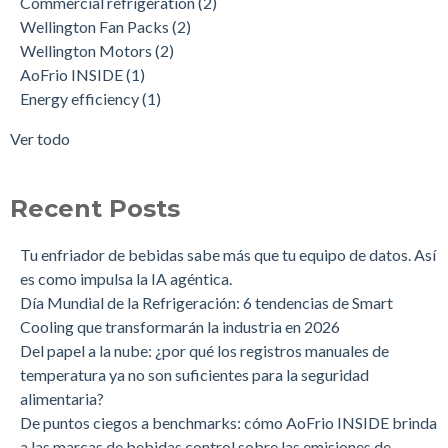
Commercial refrigeration
(2)
temperatura ya no son suficientes para la seguridad
Energy efficiency
(1)
Wellington Fan Packs
(2)
alimentaria?
Fan Motors
(1)
Wellington Motors
(2)
Mejore la gestión de tu flota de enfriadores con soluciones de
IOT
(1)
AoFrio INSIDE
(1)
conectividad Bluetooth o Celular
ecosistema de IoT
(1)
Energy efficiency
(1)
Revolucionando la refrigeración: AoFrio® INSIDE™ establece
nuevos estándares en eficiencia energética y sostenibilidad
Ver todo
Conociendo AoFrio: diez aspectos que definen nuestro
negocio
La evolución de AoFrio® INSIDE™: una mirada desde dentro
Recent Posts
Una sola gama. Ocho configuraciones. Cero complicaciones.
Optimiza la gestión de tus activos de refrigeración con
Tu enfriador de bebidas sabe más que tu equipo de datos. Así
AoFrio® iQ™
es como impulsa la IA agéntica.
Desafiando barreras: Empoderando a las mujeres en el mundo
Día Mundial de la Refrigeración: 6 tendencias de Smart
tecnológico
Cooling que transformarán la industria en 2026
Del papel a la nube: ¿por qué los registros manuales de
temperatura ya no son suficientes para la seguridad
alimentaria?
De puntos ciegos a benchmarks: cómo AoFrio INSIDE brinda
a las marcas de bebidas control sobre las emisiones de