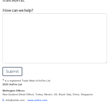
from AoFrio.
How can we help?
®
is a registered Trade Mark of AoFrio Ltd
2023 AoFrio Ltd
Wellington Offices
New Zealand (Head Office), Turkey, Mexico, US, Brazil, Italy, China, Singapore
E:
info@aofrio.com
www.aofrio.com