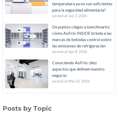
temperatura ya no son suficientes
para la seguridad alimentaria?
posted at
Jun 3, 2026
De puntos ciegos a benchmarks:
cómo AoFrio INSIDE brinda a las
marcas de bebidas control sobre
las emisiones de refrigeración
posted at
Apr 8, 2026
Conociendo AoFrio: diez
aspectos que definen nuestro
negocio
posted at
Mar 25, 2026
La IA se suma a la refrigeración industrial
Commercial refrigeration
(2)
Convierta su flota de refrigeración en un ecosistema avanzado
Wellington Fan Packs
(2)
Posts by Topic
de IoT
Wellington Motors
(2)
Del papel a la nube: ¿por qué los registros manuales de
AoFrio INSIDE
(1)