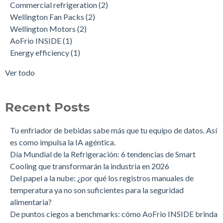
Commercial refrigeration
(2)
temperatura ya no son suficientes para la seguridad
Energy efficiency
(1)
Wellington Fan Packs
(2)
alimentaria?
Fan Motors
(1)
Wellington Motors
(2)
Mejore la gestión de tu flota de enfriadores con soluciones de
IOT
(1)
AoFrio INSIDE
(1)
conectividad Bluetooth o Celular
ecosistema de IoT
(1)
Energy efficiency
(1)
Revolucionando la refrigeración: AoFrio® INSIDE™ establece
nuevos estándares en eficiencia energética y sostenibilidad
Ver todo
Conociendo AoFrio: diez aspectos que definen nuestro
negocio
La evolución de AoFrio® INSIDE™: una mirada desde dentro
Recent Posts
Una sola gama. Ocho configuraciones. Cero complicaciones.
Optimiza la gestión de tus activos de refrigeración con
Tu enfriador de bebidas sabe más que tu equipo de datos. Así
AoFrio® iQ™
es como impulsa la IA agéntica.
Desafiando barreras: Empoderando a las mujeres en el mundo
Día Mundial de la Refrigeración: 6 tendencias de Smart
tecnológico
Cooling que transformarán la industria en 2026
Del papel a la nube: ¿por qué los registros manuales de
temperatura ya no son suficientes para la seguridad
alimentaria?
De puntos ciegos a benchmarks: cómo AoFrio INSIDE brinda