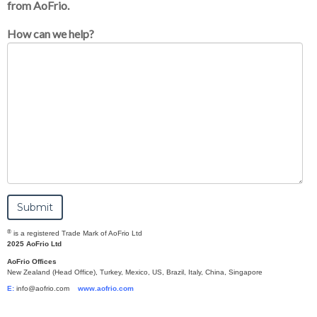
from AoFrio.
How can we help?
®
is a registered Trade Mark of AoFrio Ltd
2025 AoFrio Ltd
AoFrio Offices
New Zealand (Head Office), Turkey, Mexico, US, Brazil, Italy, China, Singapore
E:
info@aofrio.com
www.aofrio.com