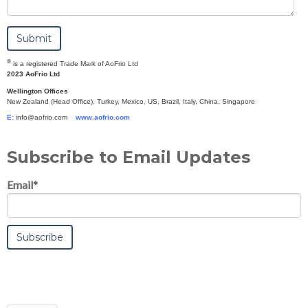
®
is a registered Trade Mark of AoFrio Ltd
2023 AoFrio Ltd
Wellington Offices
New Zealand (Head Office), Turkey, Mexico, US, Brazil, Italy, China, Singapore
E:
info@aofrio.com
www.aofrio.com
Subscribe to Email Updates
Email
*