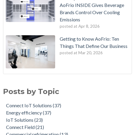
AoFrio INSIDE Gives Beverage
Brands Control Over Cooling
Emissions
posted at
Apr 8, 2026
Getting to Know AoFrio: Ten
Things That Define Our Business
posted at
Mar 20, 2026
iProximity - Connect Q-Tag and Connect QR code devices
Connect IoT Solutions
(37)
Connected coolers for business efficiency
Energy efficiency
(37)
Posts by Topic
ECR 2 timed behaviors
IoT Solutions
(23)
Why is IoT important for the refrigeration industry?
Connect Field
(21)
Connect IoT Solutions
(37)
A sneak peek at the Connect Monitor
Commercial refrigeration
(13)
Energy efficiency
(37)
Charting new horizons: Rodrigo Silva's story of passion and
Wellington ECR Motors
(11)
IoT Solutions
(23)
dedication at AoFrio
Fan Motor
(8)
Connect Field
(21)
The Impact of Quality on Total Cost of Ownership: Unveiling
AoFrio iQ
(7)
Commercial refrigeration
(13)