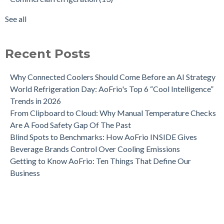
the Hidden Value
ECR 2 motor
(7)
How becoming a ‘hardware-enabled SAAS company’ benefits
IoT Ecosystem
(6)
See all
AoFrio’s customers
see all
AoFrio technology enables customer’s innovative heat stroke
solution
Recent Posts
AI already knows more about your commercial refrigerator
than you
Why Connected Coolers Should Come Before an AI Strategy
World Refrigeration Day: AoFrio's Top 6 “Cool Intelligence”
Trends in 2026
From Clipboard to Cloud: Why Manual Temperature Checks
Are A Food Safety Gap Of The Past
Blind Spots to Benchmarks: How AoFrio INSIDE Gives
Beverage Brands Control Over Cooling Emissions
Getting to Know AoFrio: Ten Things That Define Our
Business